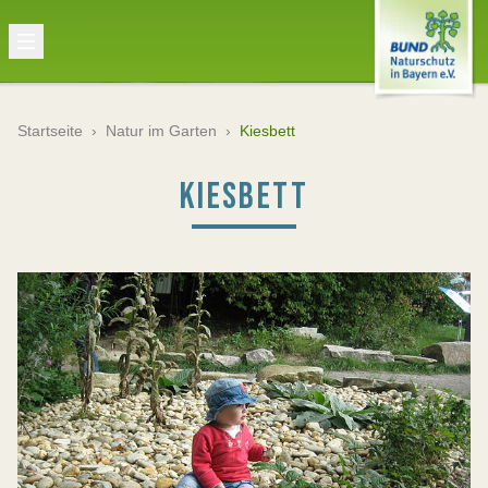
Startseite
›
Natur im Garten
›
Kiesbett
KIESBETT