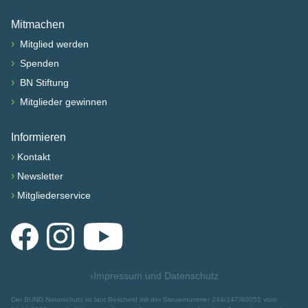
Nach oben scrollen
Mitmachen
›
Mitglied werden
›
Spenden
›
BN Stiftung
›
Mitglieder gewinnen
Informieren
›
Kontakt
›
Newsletter
›
Mitgliederservice
Facebook
Instagram
YouTube
›
Impressum und Datenschutz
Der BUND Naturschutz ist laut Bescheid mit der Steuernummer 244/147/80055 vom