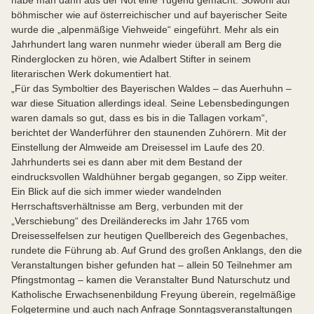
habe man dann aus der Not eine Tugend gemacht: Sowohl auf
böhmischer wie auf österreichischer und auf bayerischer Seite
wurde die „alpenmäßige Viehweide“ eingeführt. Mehr als ein
Jahrhundert lang waren nunmehr wieder überall am Berg die
Rinderglocken zu hören, wie Adalbert Stifter in seinem
literarischen Werk dokumentiert hat.
„Für das Symboltier des Bayerischen Waldes – das Auerhuhn –
war diese Situation allerdings ideal. Seine Lebensbedingungen
waren damals so gut, dass es bis in die Tallagen vorkam“,
berichtet der Wanderführer den staunenden Zuhörern. Mit der
Einstellung der Almweide am Dreisessel im Laufe des 20.
Jahrhunderts sei es dann aber mit dem Bestand der
eindrucksvollen Waldhühner bergab gegangen, so Zipp weiter.
Ein Blick auf die sich immer wieder wandelnden
Herrschaftsverhältnisse am Berg, verbunden mit der
„Verschiebung“ des Dreiländerecks im Jahr 1765 vom
Dreisesselfelsen zur heutigen Quellbereich des Gegenbaches,
rundete die Führung ab. Auf Grund des großen Anklangs, den die
Veranstaltungen bisher gefunden hat – allein 50 Teilnehmer am
Pfingstmontag – kamen die Veranstalter Bund Naturschutz und
Katholische Erwachsenenbildung Freyung überein, regelmäßige
Folgetermine und auch nach Anfrage Sonntagsveranstaltungen