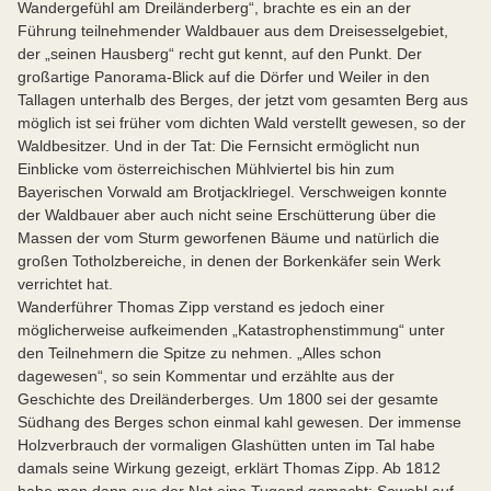
Wandergefühl am Dreiländerberg“, brachte es ein an der
Führung teilnehmender Waldbauer aus dem Dreisesselgebiet,
der „seinen Hausberg“ recht gut kennt, auf den Punkt. Der
großartige Panorama-Blick auf die Dörfer und Weiler in den
Tallagen unterhalb des Berges, der jetzt vom gesamten Berg aus
möglich ist sei früher vom dichten Wald verstellt gewesen, so der
Waldbesitzer. Und in der Tat: Die Fernsicht ermöglicht nun
Einblicke vom österreichischen Mühlviertel bis hin zum
Bayerischen Vorwald am Brotjacklriegel. Verschweigen konnte
der Waldbauer aber auch nicht seine Erschütterung über die
Massen der vom Sturm geworfenen Bäume und natürlich die
großen Totholzbereiche, in denen der Borkenkäfer sein Werk
verrichtet hat.
Wanderführer Thomas Zipp verstand es jedoch einer
möglicherweise aufkeimenden „Katastrophenstimmung“ unter
den Teilnehmern die Spitze zu nehmen. „Alles schon
dagewesen“, so sein Kommentar und erzählte aus der
Geschichte des Dreiländerberges. Um 1800 sei der gesamte
Südhang des Berges schon einmal kahl gewesen. Der immense
Holzverbrauch der vormaligen Glashütten unten im Tal habe
damals seine Wirkung gezeigt, erklärt Thomas Zipp. Ab 1812