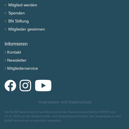
›
Mitglied werden
›
Spenden
›
BN Stiftung
›
Mitglieder gewinnen
Informieren
›
Kontakt
›
Newsletter
›
Mitgliederservice
Facebook
Instagram
YouTube
›
Impressum und Datenschutz
Der BUND Naturschutz ist laut Bescheid mit der Steuernummer 244/147/80055 vom
21.11.2025 von der Körperschafts- und Gewerbesteuer befreit. Ihre Zuwendung an den
BUND Naturschutz ist steuerlich absetzbar.