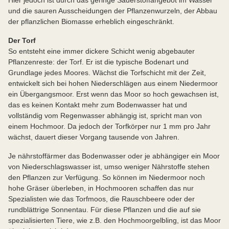
Hier jedoch ist durch das geringe Sauerstoffangebot im Wasser
und die sauren Ausscheidungen der Pflanzenwurzeln, der Abbau
der pflanzlichen Biomasse erheblich eingeschränkt.
Der Torf
So entsteht eine immer dickere Schicht wenig abgebauter
Pflanzenreste: der Torf. Er ist die typische Bodenart und
Grundlage jedes Moores. Wächst die Torfschicht mit der Zeit,
entwickelt sich bei hohen Niederschlägen aus einem Niedermoor
ein Übergangsmoor. Erst wenn das Moor so hoch gewachsen ist,
das es keinen Kontakt mehr zum Bodenwasser hat und
vollständig vom Regenwasser abhängig ist, spricht man von
einem Hochmoor. Da jedoch der Torfkörper nur 1 mm pro Jahr
wächst, dauert dieser Vorgang tausende von Jahren.
Je nährstoffärmer das Bodenwasser oder je abhängiger ein Moor
von Niederschlagswasser ist, umso weniger Nährstoffe stehen
den Pflanzen zur Verfügung. So können im Niedermoor noch
hohe Gräser überleben, in Hochmooren schaffen das nur
Spezialisten wie das Torfmoos, die Rauschbeere oder der
rundblättrige Sonnentau. Für diese Pflanzen und die auf sie
spezialisierten Tiere, wie z.B. den Hochmoorgelbling, ist das Moor