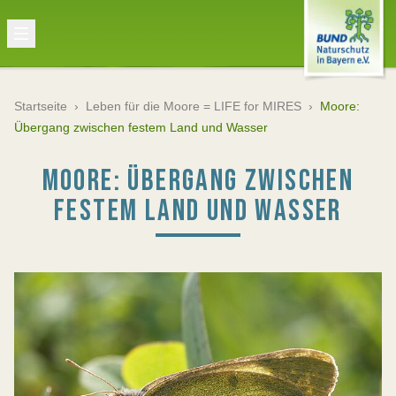
Startseite
›
Leben für die Moore = LIFE for MIRES
›
Moore:
Übergang zwischen festem Land und Wasser
MOORE: ÜBERGANG ZWISCHEN
FESTEM LAND UND WASSER