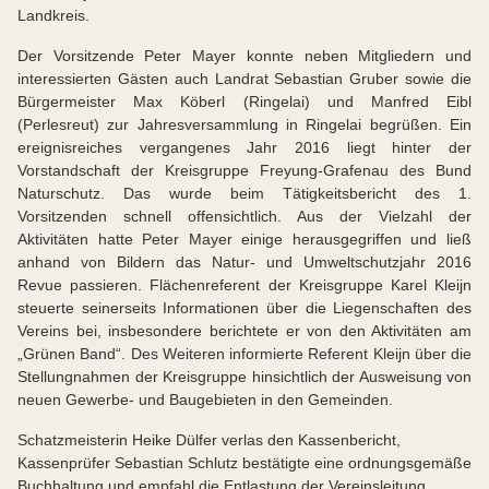
Landkreis.
Der Vorsitzende Peter Mayer konnte neben Mitgliedern und
interessierten Gästen auch Landrat Sebastian Gruber sowie die
Bürgermeister Max Köberl (Ringelai) und Manfred Eibl
(Perlesreut) zur Jahresversammlung in Ringelai begrüßen. Ein
ereignisreiches vergangenes Jahr 2016 liegt hinter der
Vorstandschaft der Kreisgruppe Freyung-Grafenau des Bund
Naturschutz. Das wurde beim Tätigkeitsbericht des 1.
Vorsitzenden schnell offensichtlich. Aus der Vielzahl der
Aktivitäten hatte Peter Mayer einige herausgegriffen und ließ
anhand von Bildern das Natur- und Umweltschutzjahr 2016
Revue passieren. Flächenreferent der Kreisgruppe Karel Kleijn
steuerte seinerseits Informationen über die Liegenschaften des
Vereins bei, insbesondere berichtete er von den Aktivitäten am
„Grünen Band“. Des Weiteren informierte Referent Kleijn über die
Stellungnahmen der Kreisgruppe hinsichtlich der Ausweisung von
neuen Gewerbe- und Baugebieten in den Gemeinden.
Schatzmeisterin Heike Dülfer verlas den Kassenbericht,
Kassenprüfer Sebastian Schlutz bestätigte eine ordnungsgemäße
Buchhaltung und empfahl die Entlastung der Vereinsleitung.