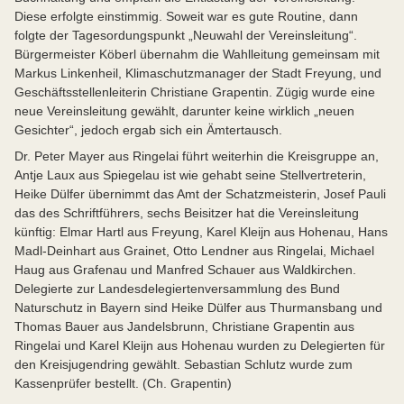
Diese erfolgte einstimmig. Soweit war es gute Routine, dann
folgte der Tagesordungspunkt „Neuwahl der Vereinsleitung“.
Bürgermeister Köberl übernahm die Wahlleitung gemeinsam mit
Markus Linkenheil, Klimaschutzmanager der Stadt Freyung, und
Geschäftsstellenleiterin Christiane Grapentin. Zügig wurde eine
neue Vereinsleitung gewählt, darunter keine wirklich „neuen
Gesichter“, jedoch ergab sich ein Ämtertausch.
Dr. Peter Mayer aus Ringelai führt weiterhin die Kreisgruppe an,
Antje Laux aus Spiegelau ist wie gehabt seine Stellvertreterin,
Heike Dülfer übernimmt das Amt der Schatzmeisterin, Josef Pauli
das des Schriftführers, sechs Beisitzer hat die Vereinsleitung
künftig: Elmar Hartl aus Freyung, Karel Kleijn aus Hohenau, Hans
Madl-Deinhart aus Grainet, Otto Lendner aus Ringelai, Michael
Haug aus Grafenau und Manfred Schauer aus Waldkirchen.
Delegierte zur Landesdelegiertenversammlung des Bund
Naturschutz in Bayern sind Heike Dülfer aus Thurmansbang und
Thomas Bauer aus Jandelsbrunn, Christiane Grapentin aus
Ringelai und Karel Kleijn aus Hohenau wurden zu Delegierten für
den Kreisjugendring gewählt. Sebastian Schlutz wurde zum
Kassenprüfer bestellt. (Ch. Grapentin)